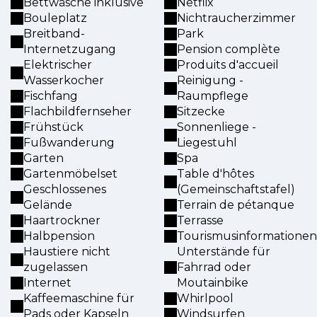
Bettwäsche inklusive
Netflix
Bouleplatz
Nichtraucherzimmer
Breitband-
Park
Internetzugang
Pension complète
Elektrischer
Produits d'accueil
Wasserkocher
Reinigung -
Fischfang
Raumpflege
Flachbildfernseher
Sitzecke
Frühstück
Sonnenliege -
Fußwanderung
Liegestuhl
Garten
Spa
Gartenmöbelset
Table d'hôtes
Geschlossenes
(Gemeinschaftstafel)
Gelände
Terrain de pétanque
Haartrockner
Terrasse
Halbpension
Tourismusinformationen
Haustiere nicht
Unterstände für
zugelassen
Fahrrad oder
Internet
Moutainbike
Kaffeemaschine für
Whirlpool
Pads oder Kapseln
Windsurfen