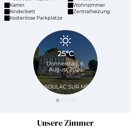
Kamin
Wohnzimmer
Kinderbett
Zentralheizung
Kostenlose Parkplätze
25°C
28
Donnerstag, 6.
Freitag, 
August 2026
20
in SOULAC SUR MER
in SOULA
Unsere Zimmer