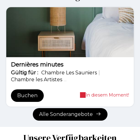
-20%
Dernières minutes
Gültig
für
:
Chambre Les Sauniers
|
Chambre les Artistes
...
In diesem Moment!
Buchen
Alle Sonderangebote
Unsere Verfügbarkeiten