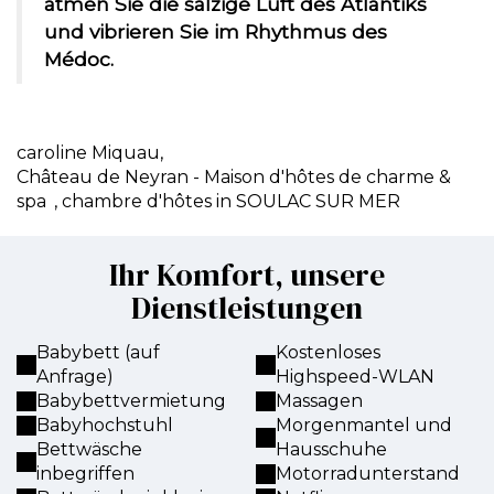
atmen Sie die salzige Luft des Atlantiks
und vibrieren Sie im Rhythmus des
Médoc.
caroline Miquau,
Château de Neyran - Maison d'hôtes de charme &
spa
, chambre d'hôtes in SOULAC SUR MER
Ihr Komfort, unsere
Dienstleistungen
Babybett (auf
Kostenloses
Anfrage)
Highspeed-WLAN
Babybettvermietung
Massagen
Babyhochstuhl
Morgenmantel und
Bettwäsche
Hausschuhe
inbegriffen
Motorradunterstand